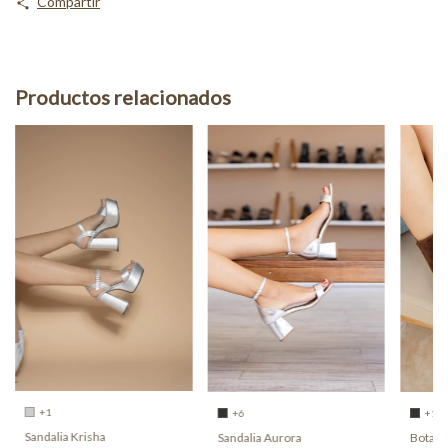
Compartir
Productos relacionados
+1
+6
+1
Sandalia Krisha
Sandalia Aurora
Bota D