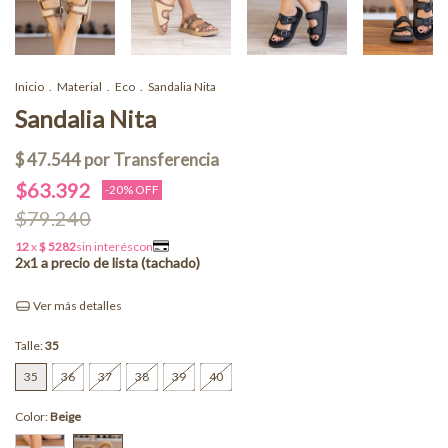
Inicio
.
Material
.
Eco
.
Sandalia Nita
Sandalia Nita
$63.392
-
20
% OFF
$79.240
Ver más detalles
Talle:
35
35
36
37
38
39
40
Color:
Beige