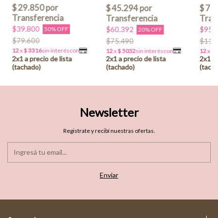
$39.800
$60.392
$95.
50% OFF
20% OFF
$79.600
$75.490
$119
Newsletter
Registrate y recibí nuestras ofertas.