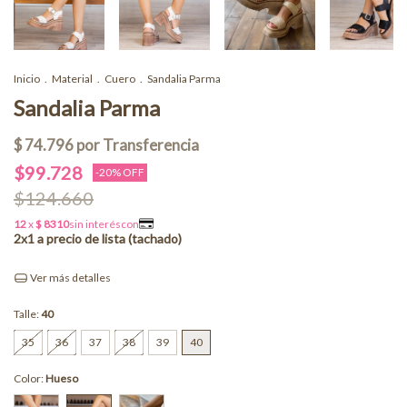
Inicio
.
Material
.
Cuero
.
Sandalia Parma
Sandalia Parma
$99.728
-
20
% OFF
$124.660
Ver más detalles
Talle:
40
35
36
37
38
39
40
Color:
Hueso