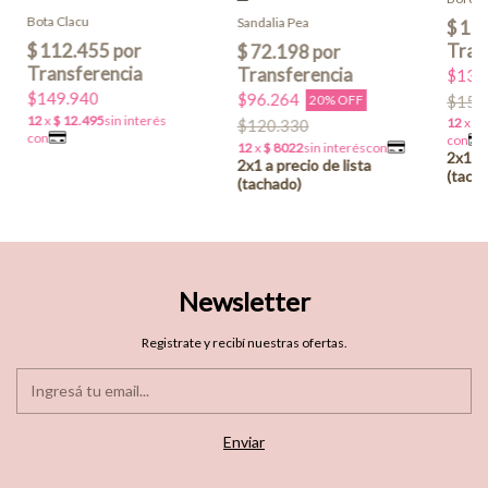
Bota Clacu
Sandalia Pea
$139
$149.940
$96.264
20% OFF
$154
$120.330
Newsletter
Registrate y recibí nuestras ofertas.