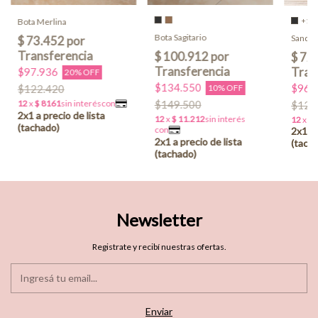
+1
Bota Merlina
Bota Sagitario
Sandal
$97.936
20% OFF
$134.550
$96.
$122.420
10% OFF
$149.500
$120
Newsletter
Registrate y recibí nuestras ofertas.