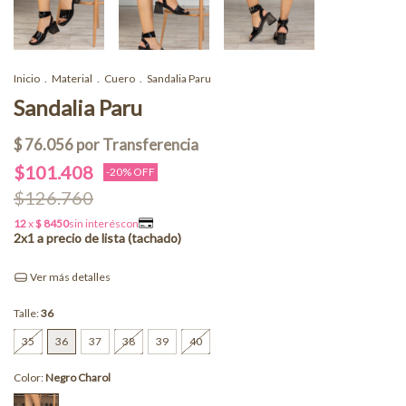
Inicio
.
Material
.
Cuero
.
Sandalia Paru
Sandalia Paru
$101.408
-
20
% OFF
$126.760
Ver más detalles
Talle:
36
35
36
37
38
39
40
Color:
Negro Charol