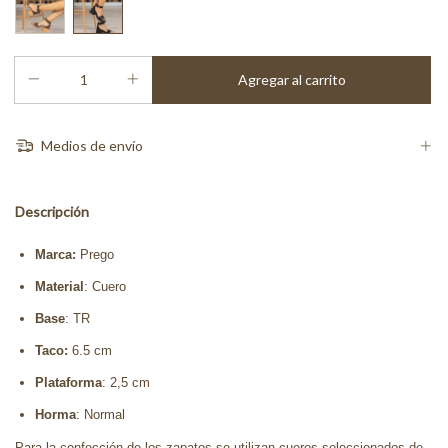
Medios de envío
Descripción
Marca:
Prego
Material
: Cuero
Base
: TR
Taco:
6.5 cm
Plataforma
: 2,5 cm
Horma
: Normal
Para la confección de los zapatos se utilizan cueros seleccionados de