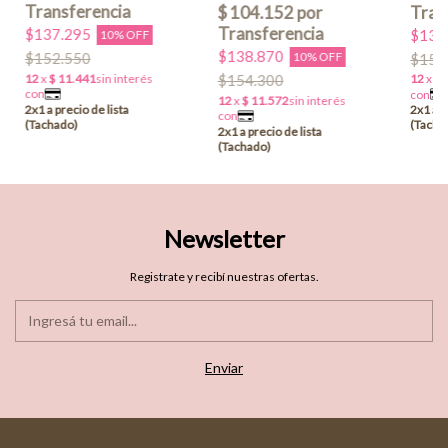
$137.295
$139
10% OFF
$138.870
$152.550
10% OFF
$154
$154.300
Newsletter
Registrate y recibí nuestras ofertas.