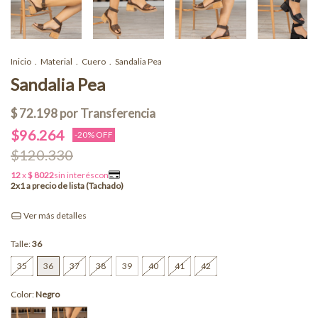
Inicio
.
Material
.
Cuero
.
Sandalia Pea
Sandalia Pea
$96.264
-
20
% OFF
$120.330
Ver más detalles
Talle:
36
35
36
37
38
39
40
41
42
Color:
Negro