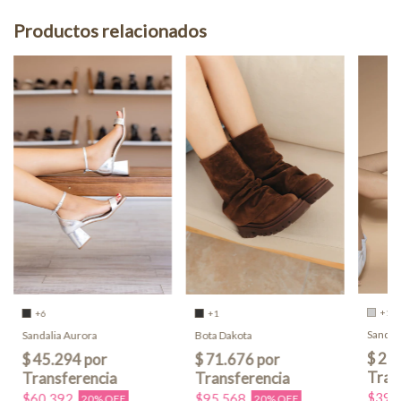
Productos relacionados
+1
+6
+1
Sandali
Sandalia Aurora
Bota Dakota
$39.
$60.392
$95.568
20% OFF
20% OFF