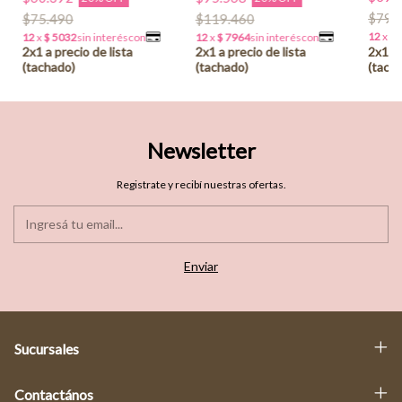
$79.
$75.490
$119.460
Newsletter
Registrate y recibí nuestras ofertas.
Sucursales
Contactános