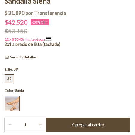
Sandalia Siena
$42.520
-
20
% OFF
$53.150
Ver más detalles
Talle:
39
39
Color:
Suela