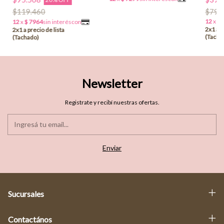
$79.
$119.460
Newsletter
Registrate y recibí nuestras ofertas.
Sucursales
Contactános