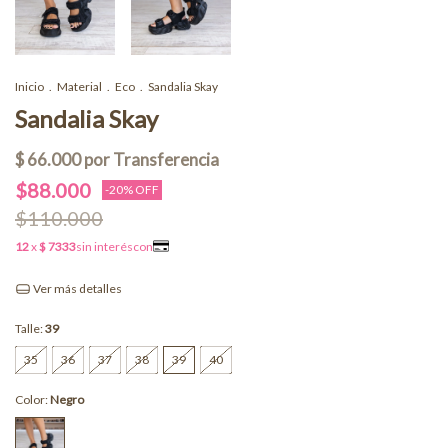
Inicio
.
Material
.
Eco
.
Sandalia Skay
Sandalia Skay
$88.000
-
20
% OFF
$110.000
Ver más detalles
Talle:
39
35
36
37
38
39
40
Color:
Negro