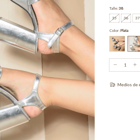
Talle:
38
35
36
37
Color:
Plata
Medios de 