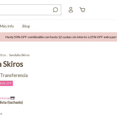
Más info
Blog
ta 50% OFF combinable con hasta 12 cuotas sin interés o 25% OFF extra por transfe
Eco
.
Sandalia Skiros
a Skiros
40
% OFF
es