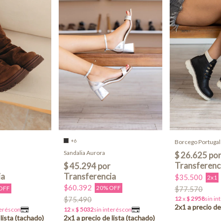
+6
Borcego Portugal
Sandalia Aurora
$35.500
2x1
$60.392
20% OFF
$77.570
OFF
$75.490