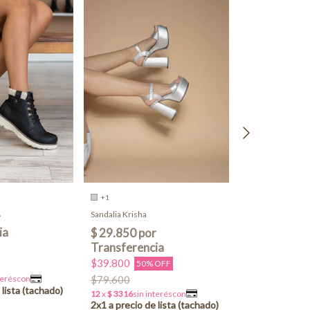
+1
Borcego Berlin
Sandalia Krisha
$87.350
$39.800
50% OFF
$79.600