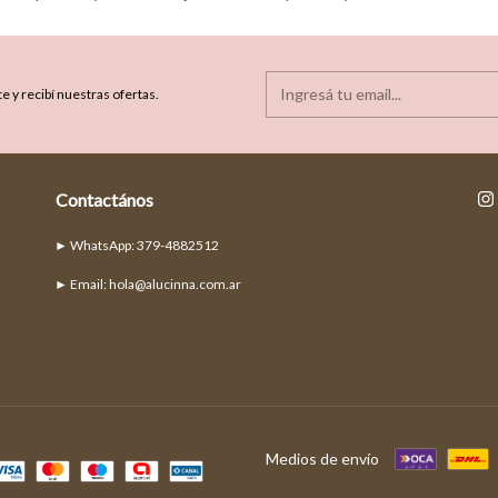
e y recibí nuestras ofertas.
Contactános
► Email:
hola@alucinna.com.ar
Medios de envío