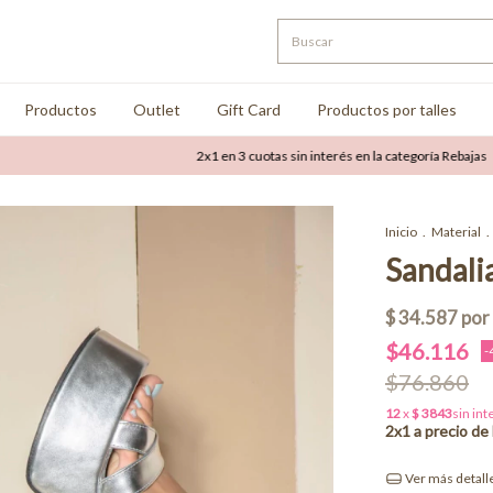
Productos
Outlet
Gift Card
Productos por talles
2x1 en 3 cuotas sin interés en la categoría Rebajas
Has
Inicio
.
Material
.
Sandali
$46.116
-
$76.860
Ver más detall