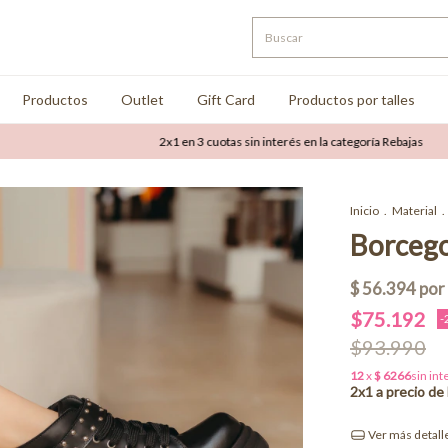
Productos
Outlet
Gift Card
Productos por talles
2x1 en 3 cuotas sin interés en la categoría Rebajas
Hasta 5
Inicio
.
Material
.
Borcego
$75.192
-
$93.990
Ver más detall