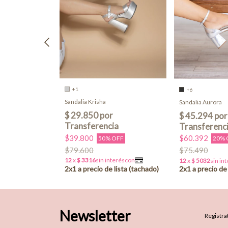
+1
+6
Sandalia Krisha
Sandalia Aurora
$39.800
$60.392
50% OFF
20% 
OFF
$79.600
$75.490
Newsletter
Registrat