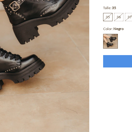
Talle:
35
35
36
37
Color:
Negro