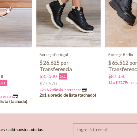
Borcego Berlin
Borcego Portugal
$87.350
$35.500
2x1
OFF
$77.570
e y recibí nuestras ofertas.