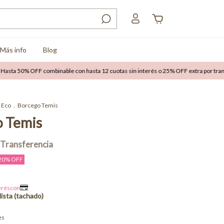
Más info
Blog
0% OFF combinable con hasta 12 cuotas sin interés o 25% OFF extra por transferenc
Eco
.
Borcego Temis
 Temis
20
% OFF
es