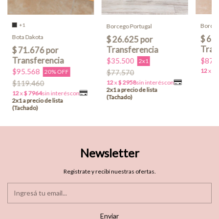
+1
Borceg
Borcego Portugal
Bota Dakota
$87.
$35.500
2x1
$95.568
$77.570
20% OFF
$119.460
Newsletter
Registrate y recibí nuestras ofertas.