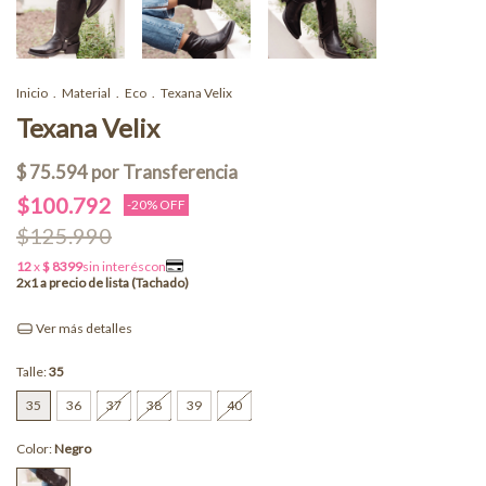
Inicio
.
Material
.
Eco
.
Texana Velix
Texana Velix
$100.792
-
20
% OFF
$125.990
Ver más detalles
Talle:
35
35
36
37
38
39
40
Color:
Negro