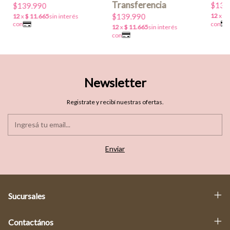
$139
$139.990
$139.990
Newsletter
Registrate y recibí nuestras ofertas.
Sucursales
Contactános