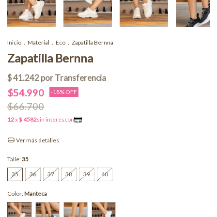
Inicio
.
Material
.
Eco
.
Zapatilla Bernna
Zapatilla Bernna
$54.990
-
18
% OFF
$66.700
Ver más detalles
Talle:
35
35
36
37
38
39
40
Color:
Manteca