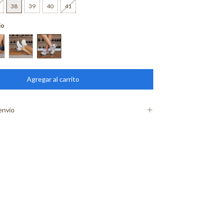
38
39
40
41
jo
envío