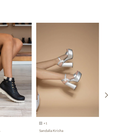
+1
+6
Sandalia Krisha
Sandalia Aurora