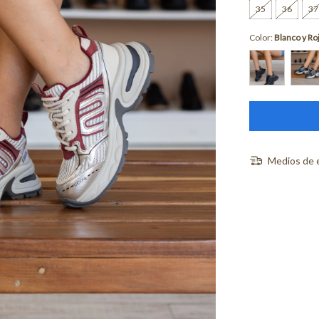
35
36
37
Color:
Blanco y Ro
Medios de 