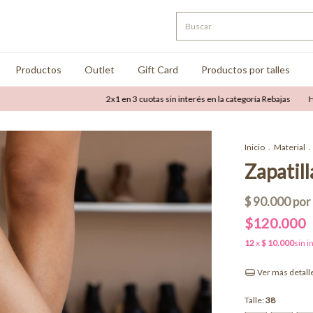
Productos
Outlet
Gift Card
Productos por talles
2x1 en 3 cuotas sin interés en la categoría Rebajas
Hasta 50% 
Inicio
.
Material
.
Zapatil
$120.000
Ver más detall
Talle:
38