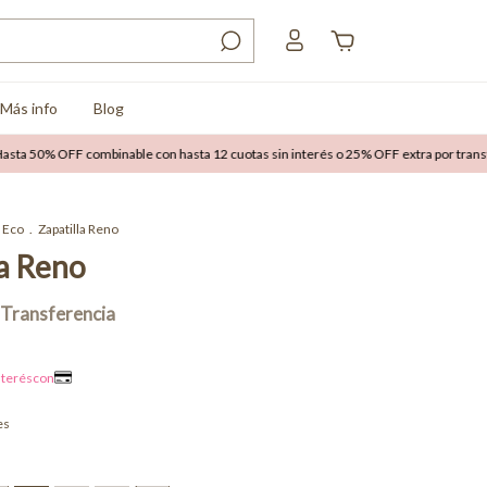
Más info
Blog
OFF combinable con hasta 12 cuotas sin interés o 25% OFF extra por transferencia
Eco
.
Zapatilla Reno
la Reno
es