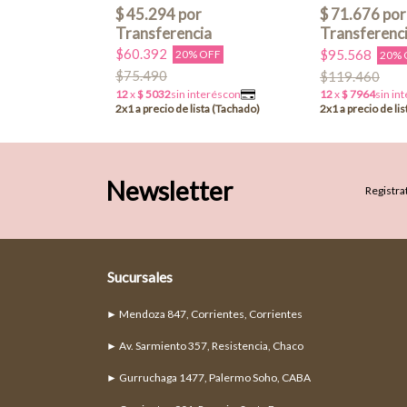
$60.392
$95.568
OFF
20% OFF
20% 
$75.490
$119.460
Newsletter
Registrat
Sucursales
► Mendoza 847, Corrientes, Corrientes
► Av. Sarmiento 357, Resistencia, Chaco
► Gurruchaga 1477, Palermo Soho, CABA