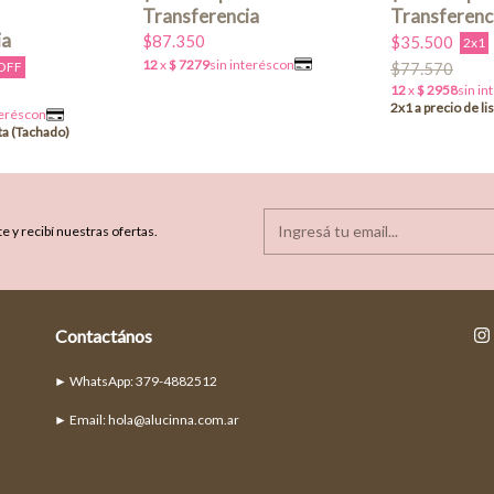
$87.350
$35.500
2x1
$77.570
OFF
e y recibí nuestras ofertas.
Contactános
► Email:
hola@alucinna.com.ar