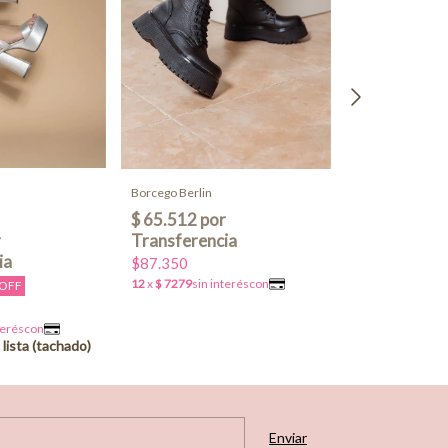
Borcego Berlin
Borcego Portuga
$87.350
$35.500
2x1
 OFF
$77.570