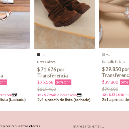
+1
+1
Sandalia Krisha
Bota Dakota
$39.800
$95.568
50%
OFF
20% OFF
$79.600
$119.460
e y recibí nuestras ofertas.