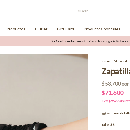
Productos
Outlet
Gift Card
Productos por talles
2x1 en 3 cuotas sin interés en la categoría Rebajas
Has
Inicio
.
Material
.
Zapatill
$71.600
Ver más detall
Talle:
36