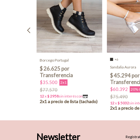
+6
Borcego Portugal
Sandalia Aurora
$35.500
2x1
$60.392
20% 
$77.570
$75.490
Newsletter
Registrat