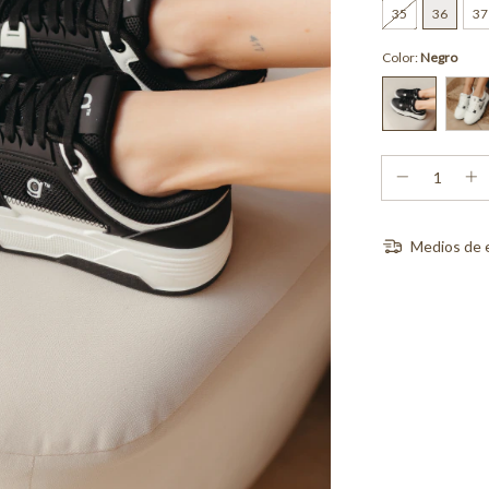
35
36
37
Color:
Negro
Medios de 