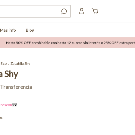
Más info
Blog
ta 50% OFF combinable con hasta 12 cuotas sin interés o 25% OFF extra por transfe
Eco
.
Zapatilla Shy
a Shy
es