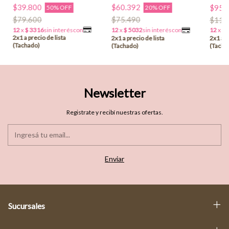
$39.800
$60.392
$95.
50% OFF
20% OFF
$79.600
$75.490
$119
Newsletter
Registrate y recibí nuestras ofertas.
Sucursales