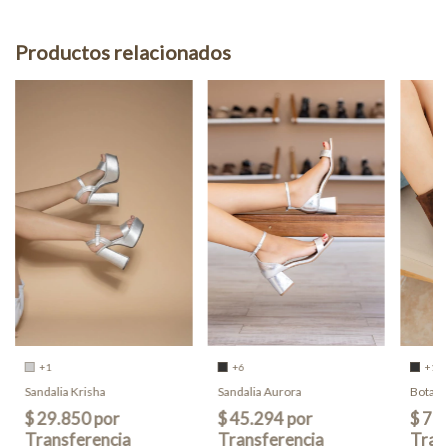
Productos relacionados
+1
+6
+1
Sandalia Krisha
Sandalia Aurora
Bota D