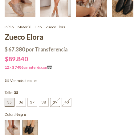
Inicio
.
Material
.
Eco
.
Zueco Elora
Zueco Elora
$89.840
Ver más detalles
Talle:
35
35
36
37
38
39
40
Color:
Negro