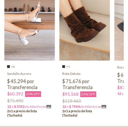
+6
+1
Borceg
Sandalia Aurora
Bota Dakota
$87.
$60.392
$95.568
20% OFF
20% OFF
$75.490
$119.460