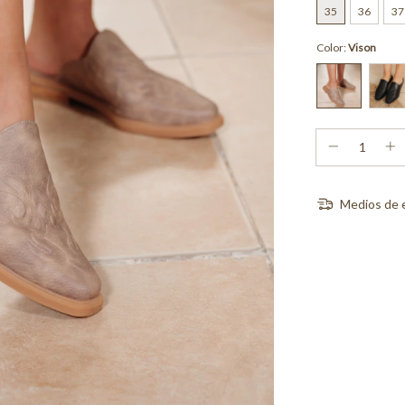
35
36
37
Color:
Vison
Medios de 