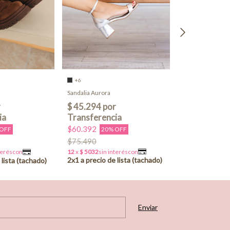
+6
Borcego Portuga
Sandalia Aurora
$35.500
2x1
$60.392
20% OFF
$77.570
 OFF
$75.490