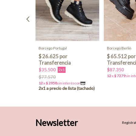
Borcego Berlin
Borcego Portugal
$87.350
$35.500
2x1
OFF
$77.570
Newsletter
Registrat