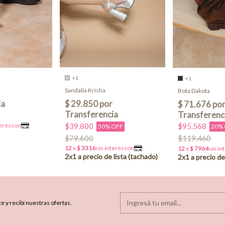
+1
+1
Sandalia Krisha
Bota Dakota
$39.800
$95.568
50% OFF
20%
$79.600
$119.460
e y recibí nuestras ofertas.