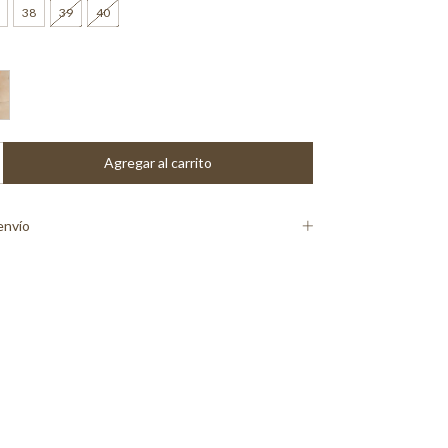
38
39
40
envío