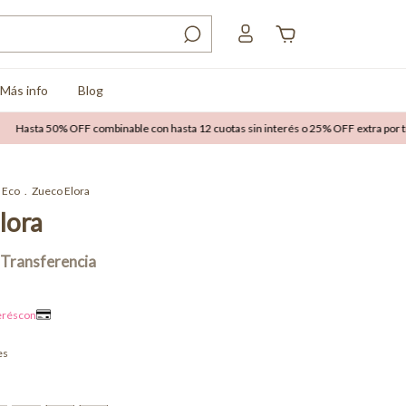
Más info
Blog
a 50% OFF combinable con hasta 12 cuotas sin interés o 25% OFF extra por transfer
Eco
.
Zueco Elora
lora
es