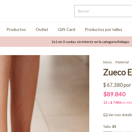
Productos
Outlet
Gift Card
Productos por talles
2x1 en 3 cuotas sin interés en la categoría Rebajas
Hast
Inicio
.
Material
.
Zueco E
$89.840
Ver más detall
Talle:
35