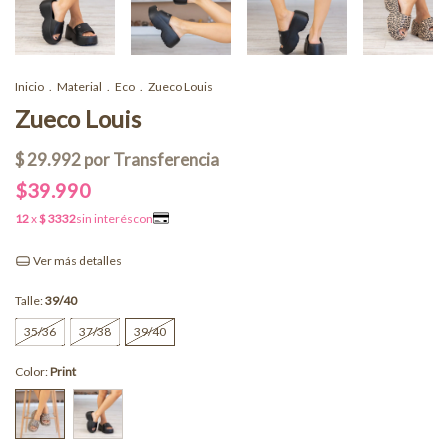
Inicio
.
Material
.
Eco
.
Zueco Louis
Zueco Louis
$39.990
Ver más detalles
Talle:
39/40
35/36
37/38
39/40
Color:
Print