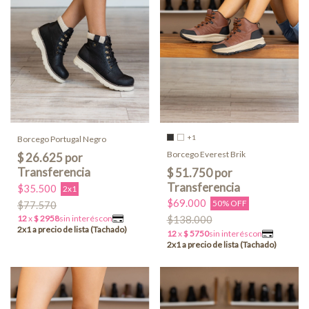
+1
Borcego Portugal Negro
Borcego Everest Brik
$35.500
2x1
$69.000
50% OFF
$77.570
$138.000