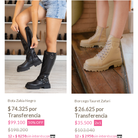
Bota Zakia Negro
Borcego Tauret Zafari
$99.100
$35.500
50% OFF
2x1
$198.200
$103.040