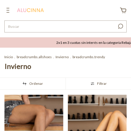
2x1 en 3 cuotas sin interés en la categoría Rebajas
Inicio
.
breadcrumbs.allshoes
.
Invierno
.
breadcrumbs.trendy
Invierno
Ordenar
Filtrar