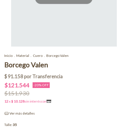
Inicio
.
Material
.
Cuero
.
Borcego Valen
Borcego Valen
$121.544
-
20
% OFF
$151.930
Ver más detalles
Talle:
35