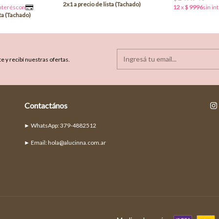
e y recibí nuestras ofertas.
Contactános
► Email:
hola@alucinna.com.ar