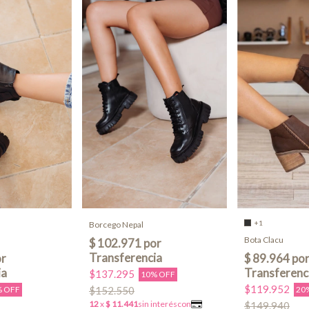
+1
Borcego Nepal
Bota Clacu
$137.295
10% OFF
$119.952
% OFF
$152.550
20
$149.940