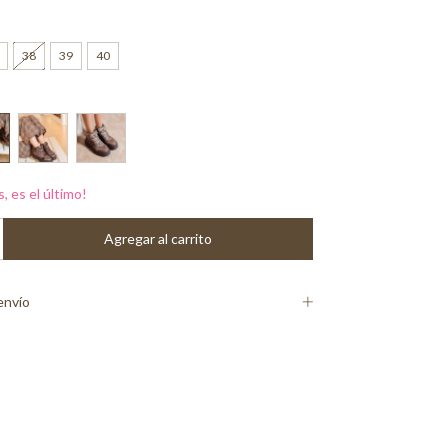
38
39
40
s, es el último!
envío