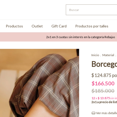
Productos
Outlet
Gift Card
Productos por talles
2x1 en 3 cuotas sin interés en la categoría Rebajas
Hasta
Inicio
.
Material
.
Borcego
$166.500
$185.000
Ver más detall