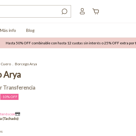
Más info
Blog
 50% OFF combinable con hasta 12 cuotas sin interés o 25% OFF extra por transfer
Cuero
.
Borcego Arya
 Arya
-
10
% OFF
es