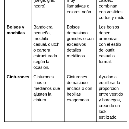
(beige, gris, 
muy 
calidez, 
negro).
llamativas o 
combinan 
colores neón.
con vestidos 
cortos y midi.
Bolsos y 
Bandolera 
Bolsos 
Los bolsos 
mochilas
pequeña, 
demasiado 
deben 
mochila 
grandes o con 
armonizar 
casual, clutch 
excesivos 
con el estilo 
o cartera 
detalles 
del outfit: 
estructurada 
metálicos.
casual o 
según la 
formal.
ocasión.
Cinturones
Cinturones 
Cinturones 
Ayudan a 
finos o 
demasiado 
equilibrar la 
medianos que 
anchos o con 
proporción 
ajusten la 
hebillas 
entre vestido 
cintura
exageradas.
y borcegos, 
creando un 
look 
estilizado.