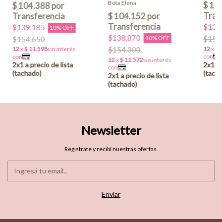
Bota Elena
$137
$139.185
10% OFF
$138.870
10% OFF
$152
$154.650
$154.300
Newsletter
Registrate y recibí nuestras ofertas.