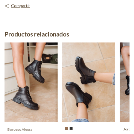
Compartir
Productos relacionados
Borceg
Borcego Alegra