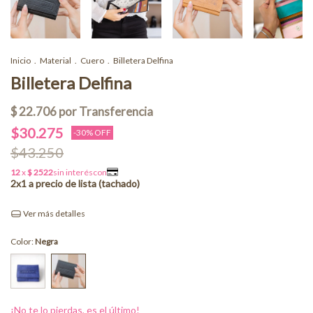
Inicio
.
Material
.
Cuero
.
Billetera Delfina
Billetera Delfina
$30.275
-
30
% OFF
$43.250
Ver más detalles
Color:
Negra
¡No te lo pierdas, es el último!