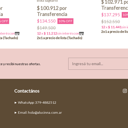
Bota Sagitario
$137.295
10
$134.550
% OFF
10% OFF
$152.550
$149.500
e y recibí nuestras ofertas.
Contactános
► Email:
hola@alucinna.com.ar