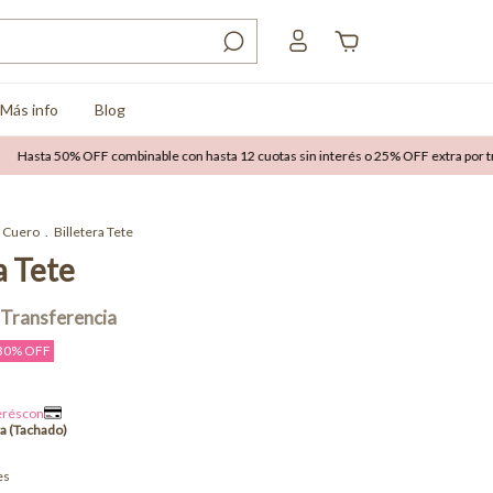
Más info
Blog
 50% OFF combinable con hasta 12 cuotas sin interés o 25% OFF extra por transfer
Cuero
.
Billetera Tete
a Tete
30
% OFF
es