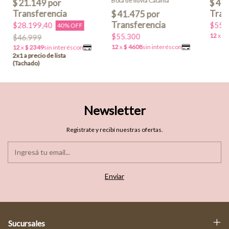
Bota de lluvia Catania
$28.199,40
$55.
40% OFF
$55.300
$46.999
Newsletter
Registrate y recibí nuestras ofertas.
Sucursales