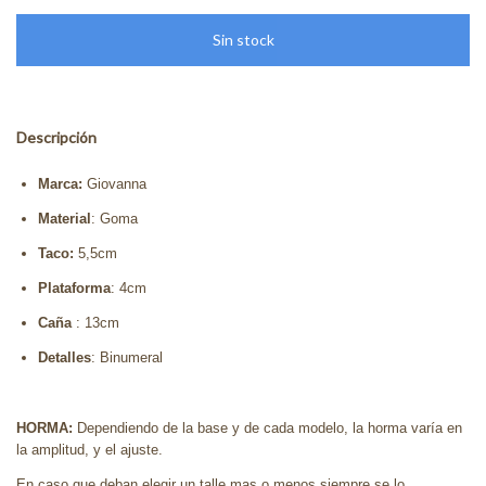
Descripción
Marca:
Giovanna
Material
: Goma
Taco:
5,5cm
Plataforma
: 4cm
Caña
: 13cm
Detalles
: Binumeral
HORMA:
Dependiendo de la base y de cada modelo, la horma varía en
la amplitud, y el ajuste.
En caso que deban elegir un talle mas o menos siempre se lo