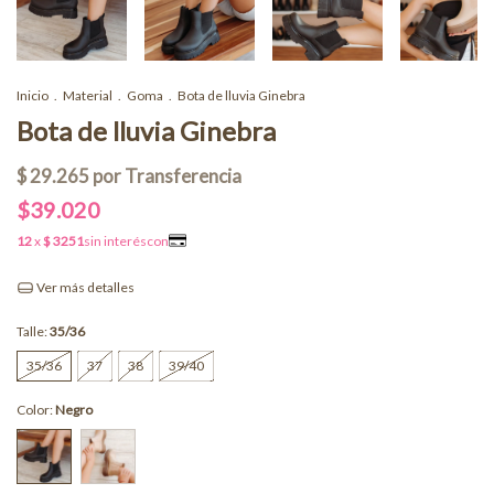
Inicio
.
Material
.
Goma
.
Bota de lluvia Ginebra
Bota de lluvia Ginebra
$39.020
Ver más detalles
Talle:
35/36
35/36
37
38
39/40
Color:
Negro