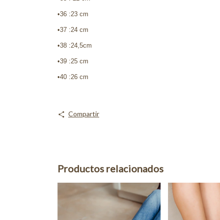
•36 :23 cm
•37 :24 cm
•38 :24,5cm
•39 :25 cm
•40 :26 cm
Compartir
Productos relacionados