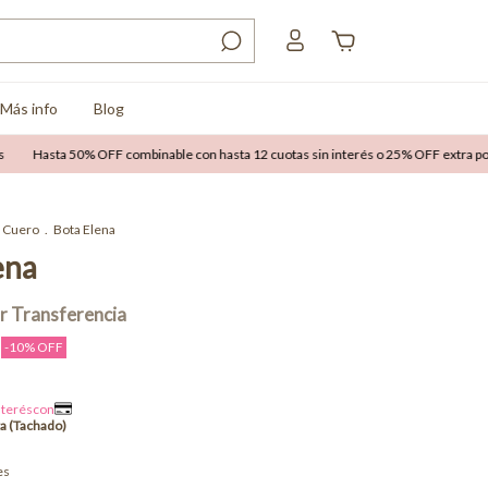
Más info
Blog
ta 50% OFF combinable con hasta 12 cuotas sin interés o 25% OFF extra por transf
Cuero
.
Bota Elena
ena
-
10
% OFF
es