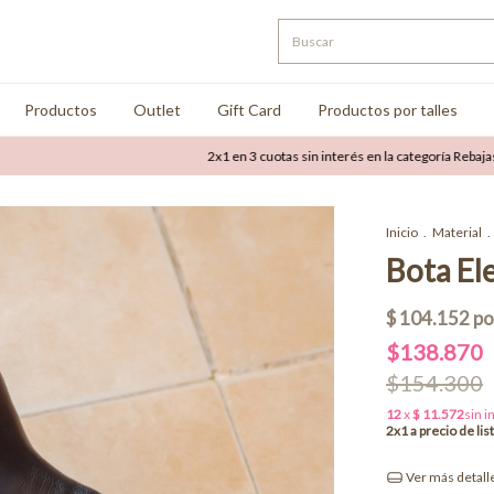
Productos
Outlet
Gift Card
Productos por talles
2x1 en 3 cuotas sin interés en la categoría Rebajas
Has
Inicio
.
Material
.
Bota El
$138.870
$154.300
Ver más detall