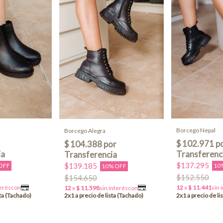
Borcego Nepal
Borcego Alegra
$137.295
$139.185
OFF
10
10% OFF
$152.550
$154.650