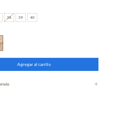
38
39
40
envío