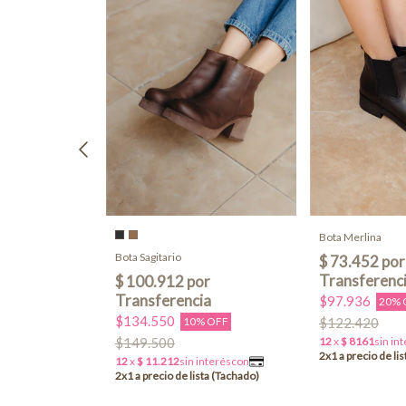
Bota Merlina
Bota Sagitario
$97.936
20% 
$134.550
10% OFF
$122.420
OFF
$149.500