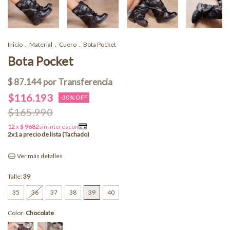
Inicio
.
Material
.
Cuero
.
Bota Pocket
Bota Pocket
$116.193
-
30
% OFF
$165.990
Ver más detalles
Talle:
39
35
36
37
38
39
40
Color:
Chocolate