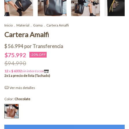
Inicio
.
Material
.
Goma
.
Cartera Amalfi
Cartera Amalfi
$75.992
-
20
% OFF
$94.990
Ver más detalles
Color:
Chocolate