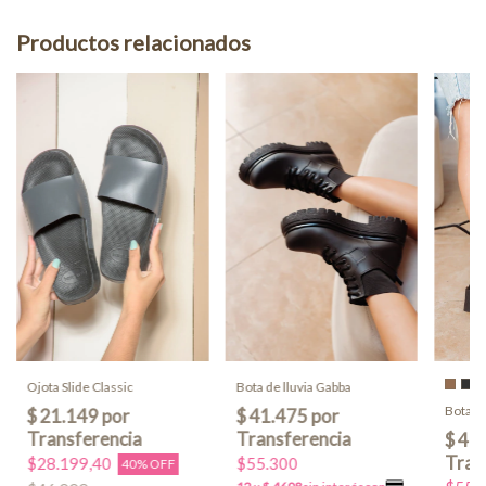
Productos relacionados
Ojota Slide Classic
Bota de lluvia Gabba
Bota de
$28.199,40
$55.300
40% OFF