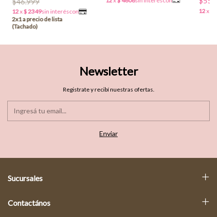
$55.
$46.999
Newsletter
Registrate y recibí nuestras ofertas.
Sucursales
Contactános