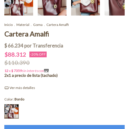
Inicio
.
Material
.
Goma
.
Cartera Amalfi
Cartera Amalfi
$88.312
-
20
% OFF
$110.390
Ver más detalles
Color:
Bordo