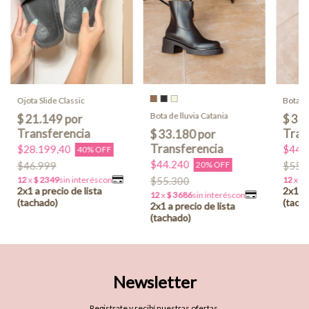
Ojota Slide Classic
Bota de
Bota de lluvia Catania
$28.199,40
$44.
40% OFF
$44.240
$46.999
20% OFF
$55.
$55.300
Newsletter
Registrate y recibí nuestras ofertas.