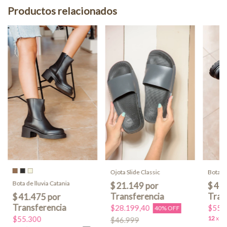
Productos relacionados
Ojota Slide Classic
Bota de
Bota de lluvia Catania
$28.199,40
$55.
40% OFF
$55.300
$46.999