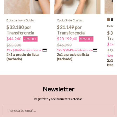
Bota de lluvia Gabba
Ojota Slide Classic
Bota de
$44.240
$28.199,40
20% OFF
40% OFF
$44.
$55.300
$46.999
$55.
Newsletter
Registrate y recibí nuestras ofertas.