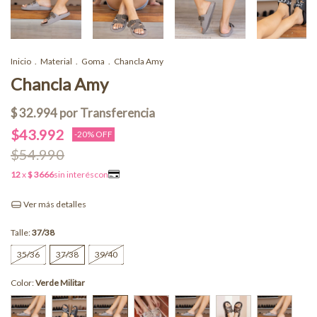
Inicio
.
Material
.
Goma
.
Chancla Amy
Chancla Amy
$43.992
-
20
% OFF
$54.990
Ver más detalles
Talle:
37/38
35/36
37/38
39/40
Color:
Verde Militar