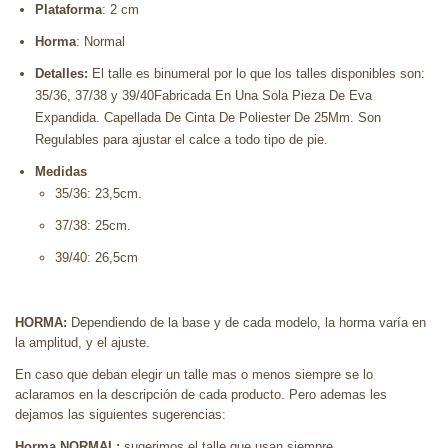
Plataforma
: 2 cm
Horma
: Normal
Detalles:
El talle es binumeral por lo que los talles disponibles son:
35/36, 37/38 y 39/40Fabricada En Una Sola Pieza De Eva
Expandida. Capellada De Cinta De Poliester De 25Mm. Son
Regulables para ajustar el calce a todo tipo de pie.
Medidas
35/36: 23,5cm.
37/38: 25cm.
39/40: 26,5cm
HORMA:
Dependiendo de la base y de cada modelo, la horma varía en
la amplitud, y el ajuste.
En caso que deban elegir un talle mas o menos siempre se lo
aclaramos en la descripción de cada producto. Pero ademas les
dejamos las siguientes sugerencias:
Horma NORMAL:
sugerimos el talle que usan siempre.