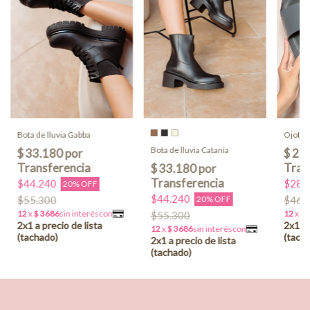
Bota de lluvia Gabba
Ojota S
Bota de lluvia Catania
$44.240
$28.
20% OFF
$44.240
$55.300
20% OFF
$46.
$55.300