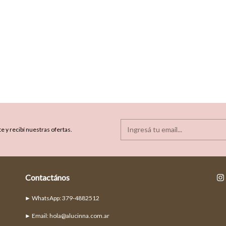
e y recibí nuestras ofertas.
Contactános
► Email:
hola@alucinna.com.ar