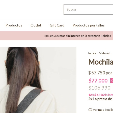
Productos
Outlet
Gift Card
Productos por talles
2x1 en 3 cuotas sin interés en la categoría Rebajas
Inicio
.
Material
.
Mochila
$77.000
-
$106.990
Ver más detall