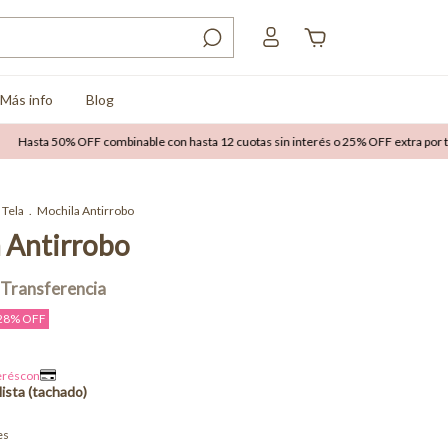
Más info
Blog
Hasta 50% OFF combinable con hasta 12 cuotas sin interés o 25% OFF extra por tran
Tela
.
Mochila Antirrobo
 Antirrobo
28
% OFF
es