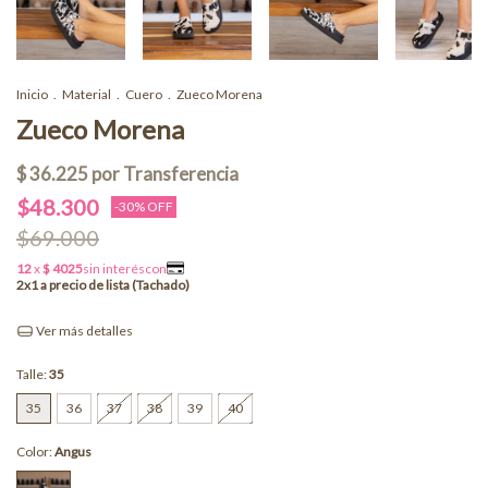
Inicio
.
Material
.
Cuero
.
Zueco Morena
Zueco Morena
$48.300
-
30
% OFF
$69.000
Ver más detalles
Talle:
35
35
36
37
38
39
40
Color:
Angus