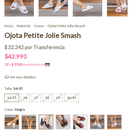
Inicio
.
Material
.
Goma
.
Ojota Petite Jolie Smash
Ojota Petite Jolie Smash
$42.990
Ver más detalles
Talle:
34-35
34-35
36
37
38
39
40-41
Color:
Negro