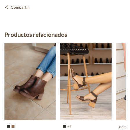
Compartir
Productos relacionados
+1
Borceg