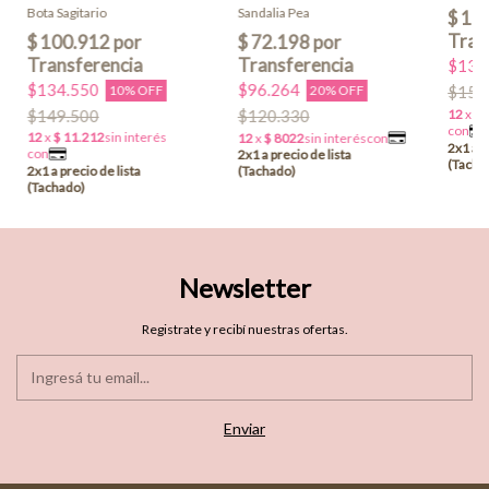
Bota Sagitario
Sandalia Pea
$139
$134.550
$96.264
10% OFF
20% OFF
$154
$149.500
$120.330
Newsletter
Registrate y recibí nuestras ofertas.