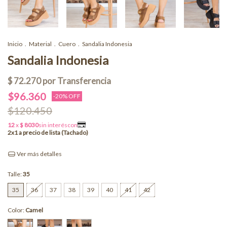
Inicio
.
Material
.
Cuero
.
Sandalia Indonesia
Sandalia Indonesia
$96.360
-
20
% OFF
$120.450
Ver más detalles
Talle:
35
35
36
37
38
39
40
41
42
Color:
Camel