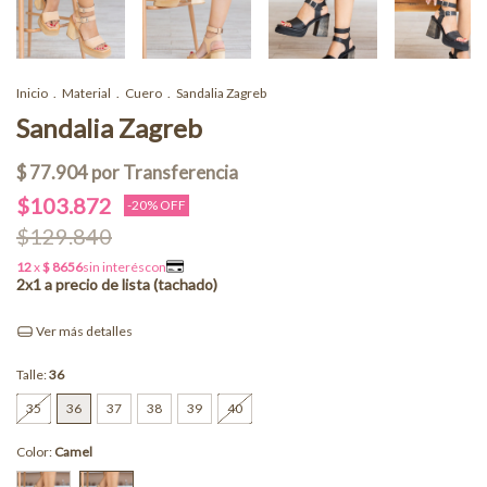
Inicio
.
Material
.
Cuero
.
Sandalia Zagreb
Sandalia Zagreb
$103.872
-
20
% OFF
$129.840
Ver más detalles
Talle:
36
35
36
37
38
39
40
Color:
Camel