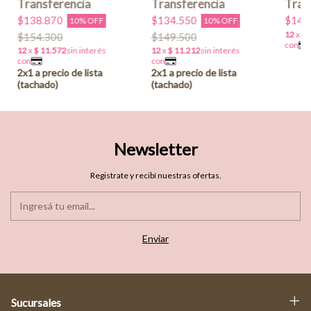
$138.870
$134.550
$149
10% OFF
10% OFF
$154.300
$149.500
Newsletter
Registrate y recibí nuestras ofertas.
Sucursales