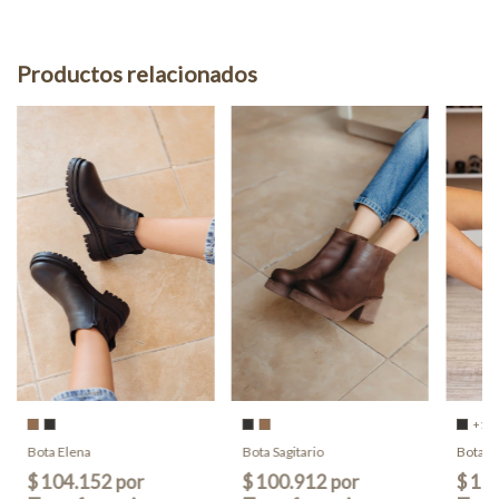
Productos relacionados
+1
Bota Elena
Bota Sagitario
Bota C