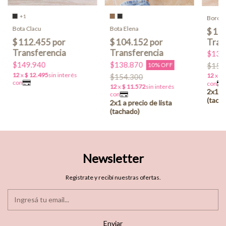
+1
Borceg
Bota Clacu
Bota Elena
$139
$149.940
$138.870
10% OFF
$154
$154.300
Newsletter
Registrate y recibí nuestras ofertas.