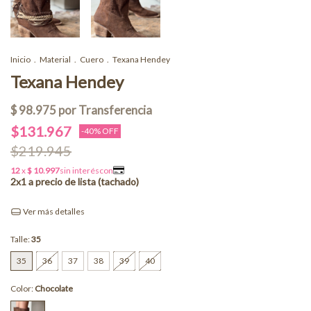
Inicio
.
Material
.
Cuero
.
Texana Hendey
Texana Hendey
$131.967
-
40
% OFF
$219.945
Ver más detalles
Talle:
35
35
36
37
38
39
40
Color:
Chocolate