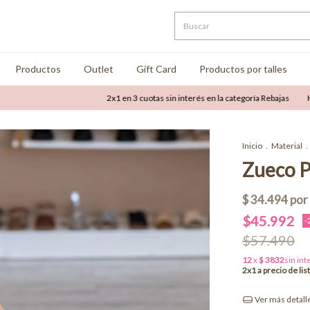
Productos
Outlet
Gift Card
Productos por talles
2x1 en 3 cuotas sin interés en la categoría Rebajas
Hasta 50
Inicio
.
Material
.
Zueco Pe
$45.992
-
$57.490
Ver más detall