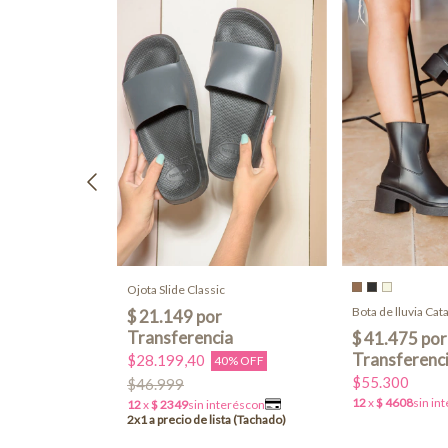
ba
Ojota Slide Classic
Bota de lluvia Cat
$28.199,40
40% OFF
$55.300
$46.999