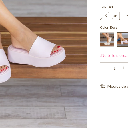
Talle:
40
36
38
39
Color:
Rosa
¡No te lo pierda
Medios de 