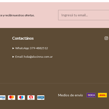
e y recibí nuestras ofertas.
Contactános
► Email:
hola@alucinna.com.ar
Medios de envío