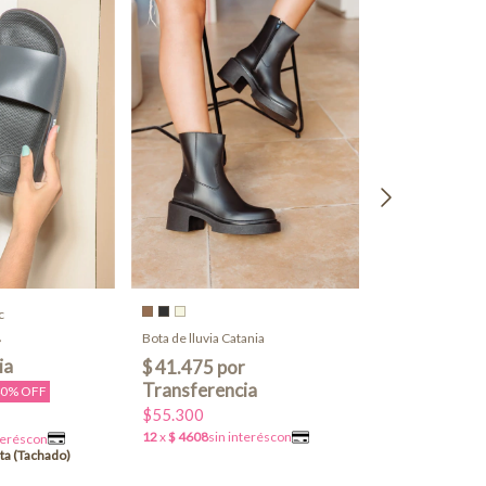
c
Bota de lluvia Catania
40% OFF
$55.300