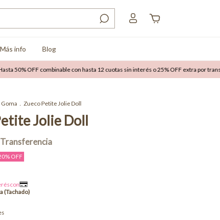
Más info
Blog
% OFF combinable con hasta 12 cuotas sin interés o 25% OFF extra por transferenci
Goma
.
Zueco Petite Jolie Doll
tite Jolie Doll
20
% OFF
es