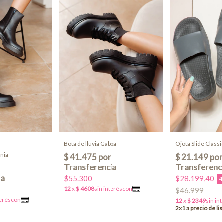
Bota de lluvia Gabba
Ojota Slide Classi
ania
$55.300
$28.199,40
$46.999