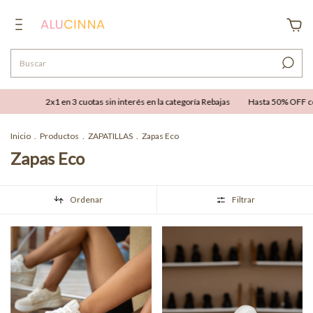
n 3 cuotas sin interés en la categoría Rebajas
Hasta 50% OFF combinable con hast
Inicio
.
Productos
.
ZAPATILLAS
.
Zapas Eco
Zapas Eco
Ordenar
Filtrar