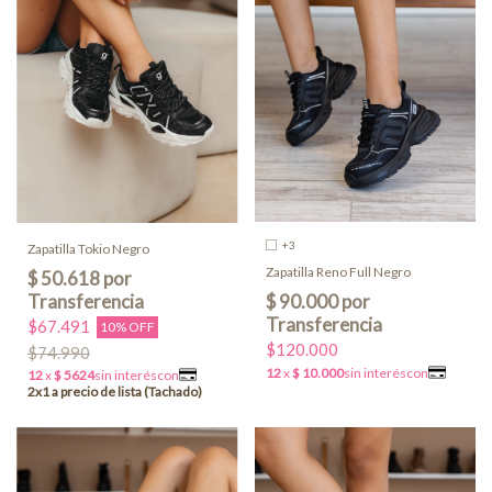
+3
Zapatilla Tokio Negro
Zapatilla Reno Full Negro
$67.491
10% OFF
$120.000
$74.990