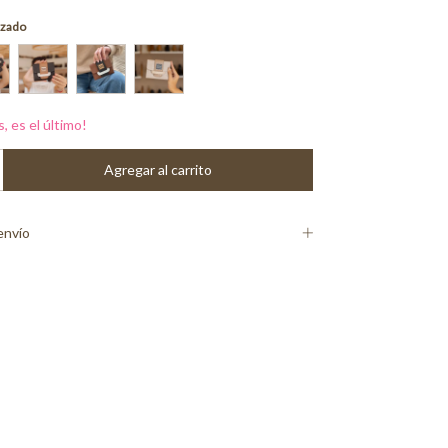
izado
s, es el último!
envío