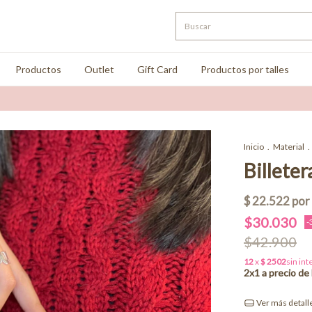
Productos
Outlet
Gift Card
Productos por talles
Inicio
.
Material
.
Billeter
$30.030
-
$42.900
Ver más detall