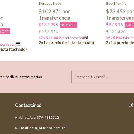
Borcego Nepal
Bota Merlina
$137.295
$97.936
10% OFF
20%
% OFF
$152.550
$122.420
e y recibí nuestras ofertas.
Contactános
► Email:
hola@alucinna.com.ar