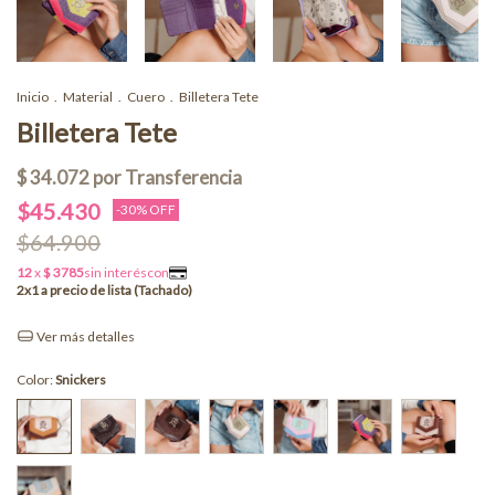
Inicio
.
Material
.
Cuero
.
Billetera Tete
Billetera Tete
$45.430
-
30
% OFF
$64.900
Ver más detalles
Color:
Snickers