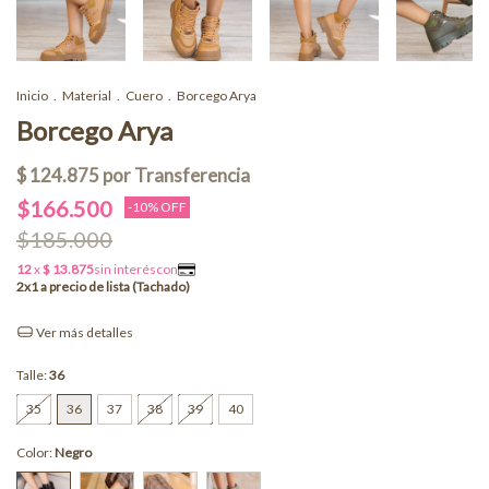
Inicio
.
Material
.
Cuero
.
Borcego Arya
Borcego Arya
$166.500
-
10
% OFF
$185.000
Ver más detalles
Talle:
36
35
36
37
38
39
40
Color:
Negro