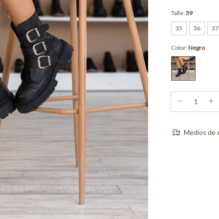
Talle:
39
35
36
37
Color:
Negro
Medios de 