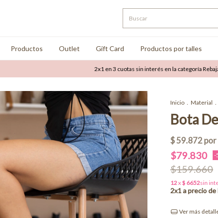
Productos
Outlet
Gift Card
Productos por talles
2x1 en 3 cuotas sin interés en la categoría Rebajas
Ha
Inicio
.
Material
.
Bota De
$79.830
-
$159.660
Ver más detall