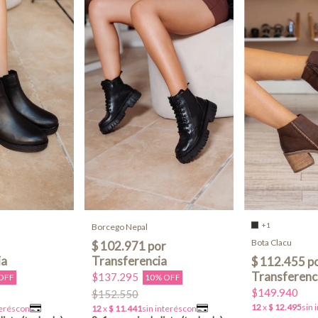
+1
Borcego Nepal
Bota Clacu
$137.295
OFF
10% OFF
$149.940
$152.550