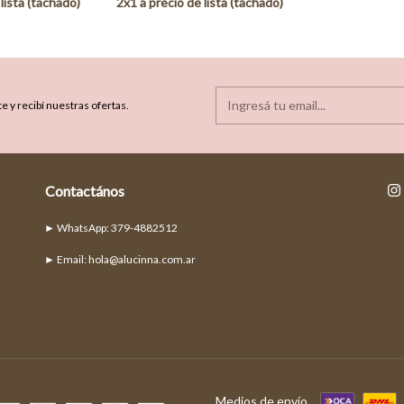
e y recibí nuestras ofertas.
Contactános
► Email:
hola@alucinna.com.ar
Medios de envío