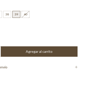
38
39
40
envío