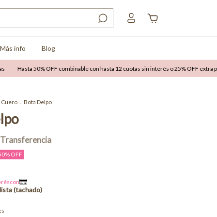
Más info
Blog
sta 50% OFF combinable con hasta 12 cuotas sin interés o 25% OFF extra por trans
Cuero
.
Bota Delpo
lpo
50
% OFF
es