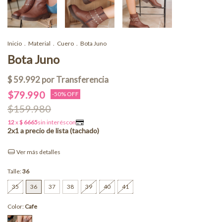
Inicio
.
Material
.
Cuero
.
Bota Juno
Bota Juno
$79.990
-
50
% OFF
$159.980
Ver más detalles
Talle:
36
35
36
37
38
39
40
41
Color:
Cafe