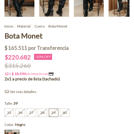
Inicio
.
Material
.
Cuero
.
Bota Monet
Bota Monet
$220.682
-
30
% OFF
$315.260
Ver más detalles
Talle:
39
35
36
37
38
39
40
Color:
Negro