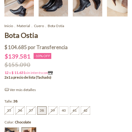
Inicio
.
Material
.
Cuero
.
Bota Ostia
Bota Ostia
$139.581
-
10
% OFF
$155.090
Ver más detalles
Talle:
38
35
36
37
38
39
40
41
42
Color:
Chocolate