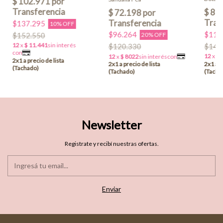
$137.295
10% OFF
$119
$96.264
$152.550
20% OFF
$149
$120.330
Newsletter
Registrate y recibí nuestras ofertas.