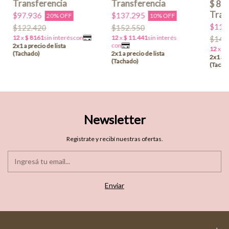
$97.936
$137.295
20% OFF
10% OFF
$119
$122.420
$152.550
$149
Newsletter
Registrate y recibí nuestras ofertas.